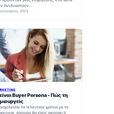
 προϊόντων μιας επιχείρησης, έτσι ώστε
αν συνδυαστούν…
Ιανουαρίου, 2023
RKETING
 είναι Buyer Persona - Πώς τη
μιουργείς
ασχολείσαι τα τελευταία χρόνια με το
κετινγκ, σίγουρα θα έχεις ακούσει ή