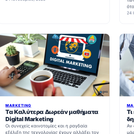
των
ότ
24 
MARKETING
MA
Τα Καλύτερα Δωρεάν μαθήματα
Τι
Digital Marketing
δη
Οι συνεχείς καινοτομίες και η ραγδαία
Αν 
εξέλιξη της τεχνολογίας έχουν αλλάξει τον
μάρ