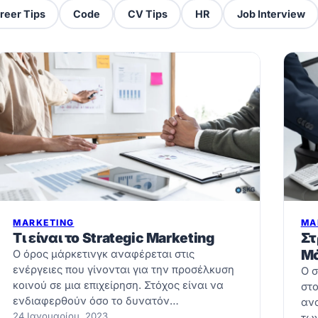
reer Tips
Code
CV Tips
HR
Job Interview
MARKETING
MA
Τι είναι το Strategic Marketing
Στ
Μά
Ο όρος μάρκετινγκ αναφέρεται στις
ενέργειες που γίνονται για την προσέλκυση
Ο σ
κοινού σε μια επιχείρηση. Στόχος είναι να
στο
ενδιαφερθούν όσο το δυνατόν…
αν
24 Ιανουαρίου, 2023