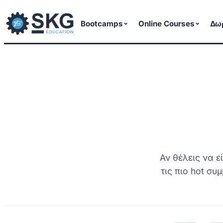
Μετάβαση
στο
Bootcamps
Online Courses
Δω
περιεχόμενο
Αν θέλεις να ε
τις πιο hot συ