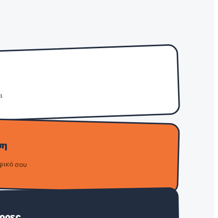
ι
ση
φικό σου
τορες