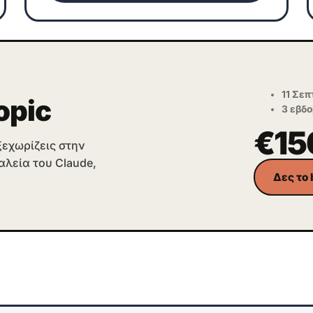
11 Σε
opic
3 εβδο
€15
ξεχωρίζεις στην
γαλεία του Claude,
Δες το