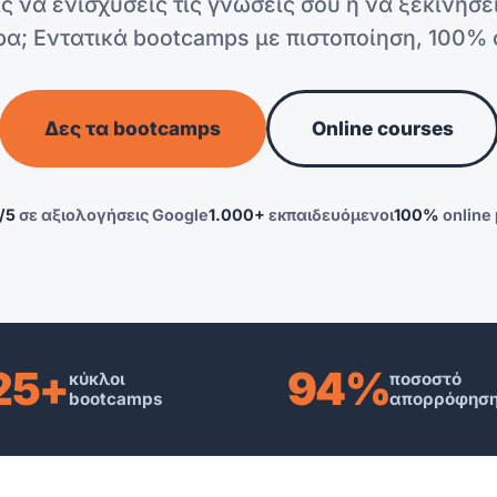
ς να ενισχύσεις τις γνώσεις σου ή να ξεκινήσε
ρα; Εντατικά bootcamps με πιστοποίηση, 100% o
Δες τα bootcamps
Online courses
/5
σε αξιολογήσεις Google
1.000+
εκπαιδευόμενοι
100%
online
25+
94%
κύκλοι
ποσοστό
bootcamps
απορρόφησ