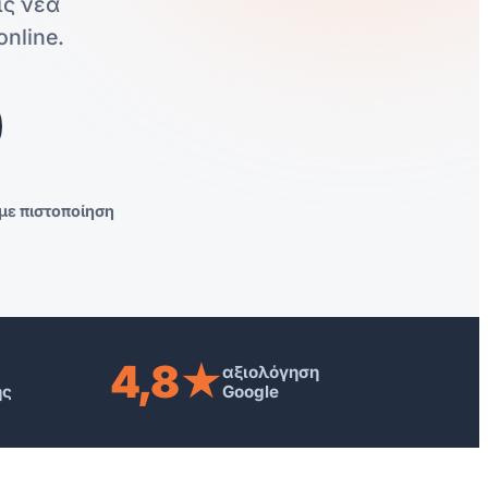
ις νέα
nline.
 με πιστοποίηση
4,8★
αξιολόγηση
ης
Google