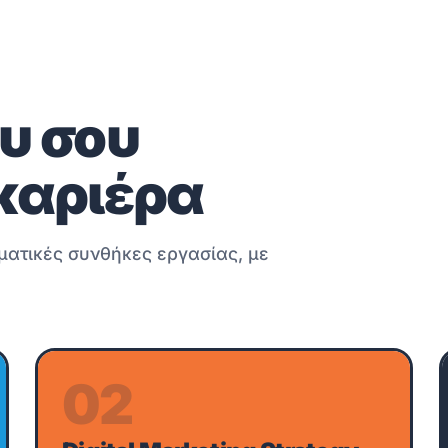
υ σου
καριέρα
ματικές συνθήκες εργασίας, με
02