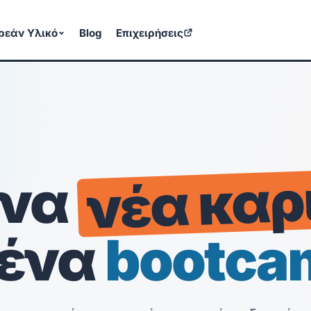
ρεάν Υλικό
Blog
Επιχειρήσεις
νέα καρ
ίνα
 ένα
bootca