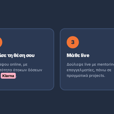
3
σε τη θέση σου
Μάθε live
ψου online, με
Δούλεψε live με mentori
τότητα άτοκων δόσεων
επαγγελματίες, πάνω σε
πραγματικά projects.
ω
Klarna
.