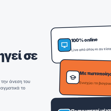
100% online
Live από όπου κι αν είσα
γεί σε
Με πιστοποίη
 την άνεση του
Ενισχύει το βιογρα
ραγματικά το
Πραγματικοί μέν