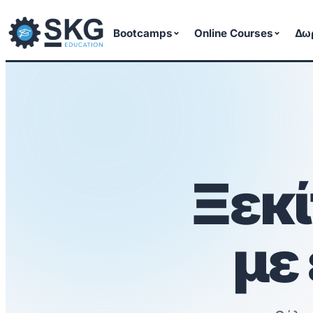
Μετάβαση
στο
Bootcamps
Online Courses
Δω
περιεχόμενο
Ξεκ
με