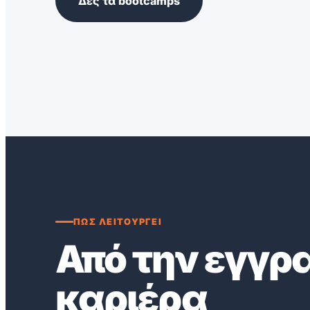
Δες τα bootcamps
ΠΩΣ ΛΕΙΤΟΥΡΓΕΙ
Από την εγγρ
καριέρα