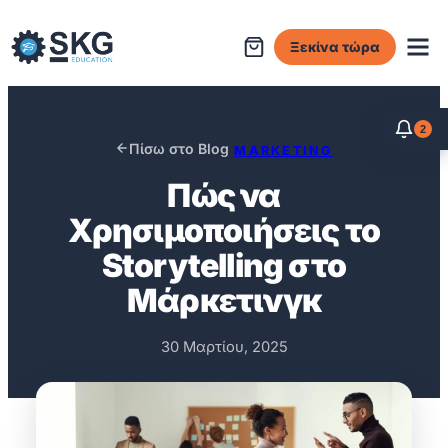
Μετάβαση
στο
Ξεκίνα τώρα
περιεχόμενο
2
Πίσω στο Blog
MARKETING
Πώς να
Χρησιμοποιήσεις το
Storytelling στο
Μάρκετινγκ
30 Μαρτίου, 2025