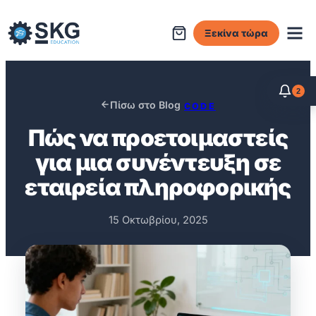
Μετάβαση
στο
Ξεκίνα τώρα
περιεχόμενο
2
Πίσω στο Blog
CODE
Πώς να προετοιμαστείς
για μια συνέντευξη σε
εταιρεία πληροφορικής
15 Οκτωβρίου, 2025