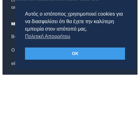
Προσφέρει διαδραστικά bootcamps και
online courses.
Αυτός ο ιστότοπος χρησιμοποιεί cookies για
να διασφαλίσει ότι θα έχετε την καλύτερη
ΜΑΘΗΣΗ
εμπειρία στον ιστότοπό μας.
Bootcamps
Πολιτική Απορρήτου
Online Courses
OK
eBooks
Blog
ΠΛΗΡΟΦΟΡΙΕΣ
Σχετικά με Εμάς
Κριτικές
Events
Συχνές Ερωτήσεις
Όροι χρήσης
Πολιτική Απορρήτου