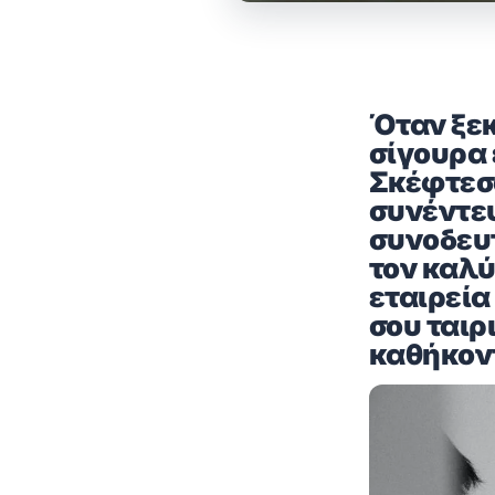
Όταν ξεκ
σίγουρα 
Σκέφτεσα
συνέντευ
συνοδευτ
τον καλύ
εταιρεία
σου ταιρι
καθήκοντ