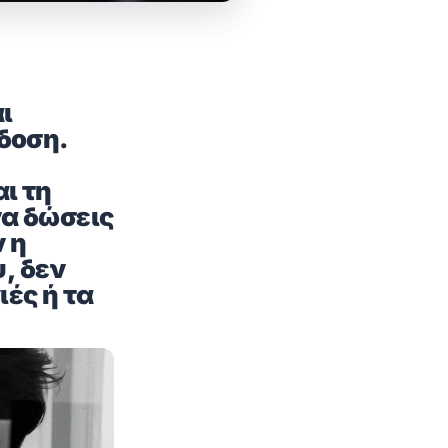
ι
δοση.
ι τη
να δώσεις
ν η
υ, δεν
ιές ή τα