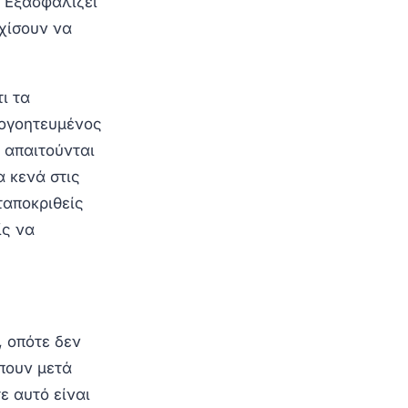
. Εξασφαλίζει
ρχίσουν να
ι τα
πογοητευμένος
 απαιτούνται
 κενά στις
ταποκριθείς
ίς να
, οπότε δεν
ίπουν μετά
ε αυτό είναι