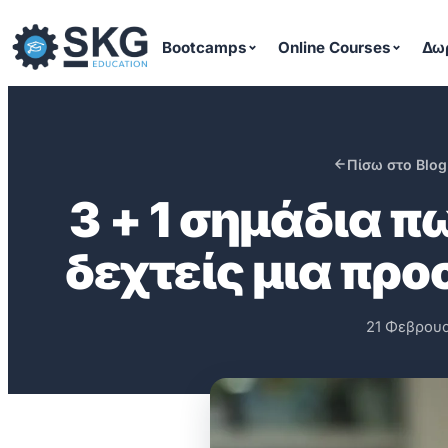
Μετάβαση
στο
Bootcamps
Online Courses
Δω
περιεχόμενο
Πίσω στο Blog
3 + 1 σημάδια π
δεχτείς μια πρ
21 Φεβρουα