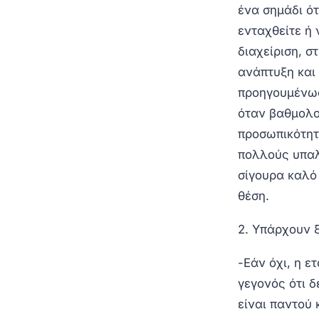
ένα σημάδι ότ
ενταχθείτε ή 
διαχείριση, σ
ανάπτυξη και 
προηγουμένως
όταν βαθμολογ
προσωπικότητ
πολλούς υπαλ
σίγουρα καλό 
θέση.
2. Υπάρχουν 
-Εάν όχι, η ε
γεγονός ότι δ
είναι παντού 