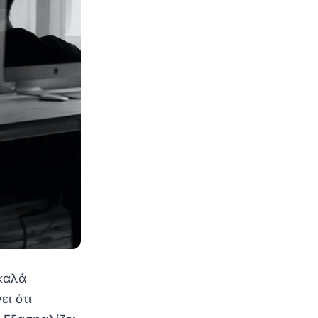
 καλά
ει ότι