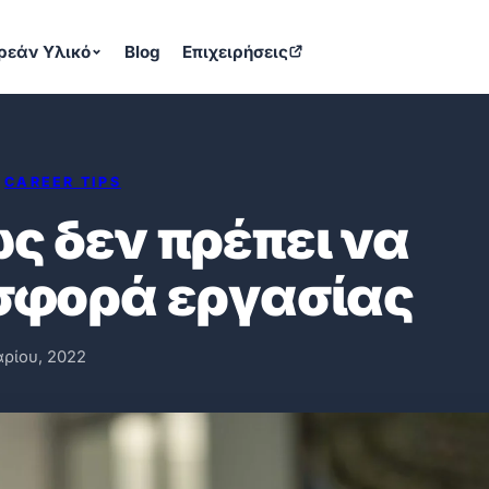
ρεάν Υλικό
Blog
Επιχειρήσεις
CAREER TIPS
ως δεν πρέπει να
οσφορά εργασίας
ρίου, 2022