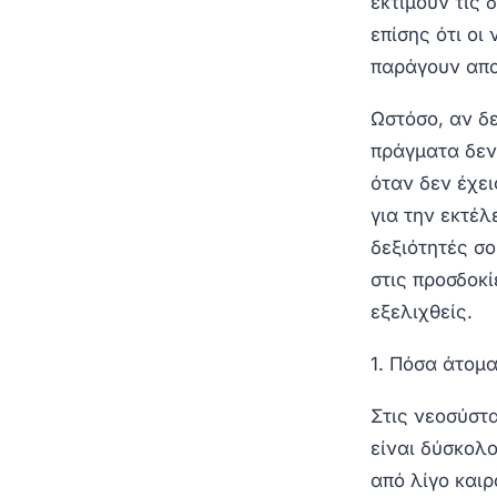
εκτιμούν τις 
επίσης ότι οι
παράγουν απο
Ωστόσο, αν δε
πράγματα δεν
όταν δεν έχε
για την εκτέ
δεξιότητές σο
στις προσδοκί
εξελιχθείς.
1. Πόσα άτομα
Στις νεοσύστα
είναι δύσκολο
από λίγο καιρ