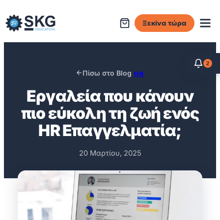
Μετάβαση
στο
Ξεκίνα τώρα
περιεχόμενο
2
Πίσω στο Blog
HR
Eργαλεία που κάνουν
πιο εύκολη τη ζωή ενός
ΗR Επαγγελματία;
20 Μαρτίου, 2025