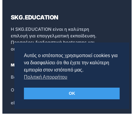
SKG.EDUCATION
Η SKG.EDUCATION είναι η καλύτερη
επιλογή για επαγγελματική εκπαίδευση.
Προσφέρει διαδραστικά bootcamps και
online courses.
Αυτός ο ιστότοπος χρησιμοποιεί cookies για
να διασφαλίσει ότι θα έχετε την καλύτερη
ΜΑΘΗΣΗ
εμπειρία στον ιστότοπό μας.
Bootcamps
Πολιτική Απορρήτου
Online Courses
OK
eBooks
Blog