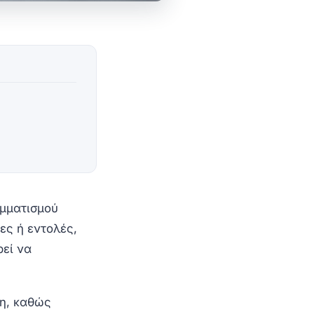
αμματισμού
ες ή εντολές,
εί να
ση, καθώς