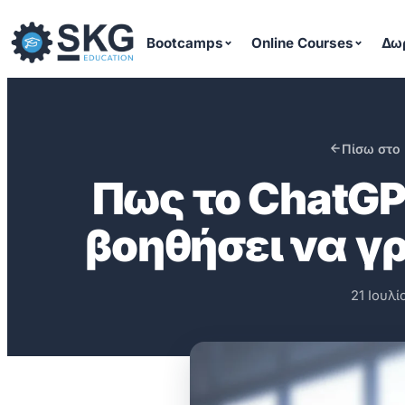
Μετάβαση
στο
Bootcamps
Online Courses
Δω
περιεχόμενο
Πίσω στο 
Πως το ChatGP
βοηθήσει να γ
21 Ιουλί