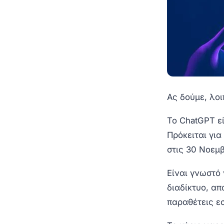
Ας δούμε, λο
Το ChatGPT είν
Πρόκειται για
στις 30 Νοεμ
Είναι γνωστό 
διαδίκτυο, α
παραθέτεις εσ