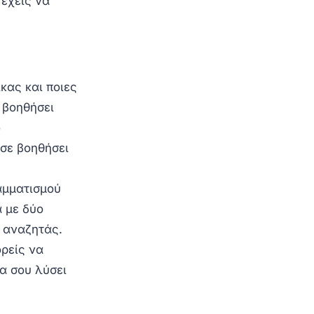
 έχεις να
ικας και ποιες
 βοηθήσει
ο
 σε βοηθήσει
αμματισμού
α με δύο
 αναζητάς.
ορείς να
α σου λύσει