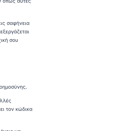
ν όπως αυτές
εις σαφήνεια
πεξεργάζεται
χική σου
νοημοσύνης.
ολλές
ει τον κώδικα