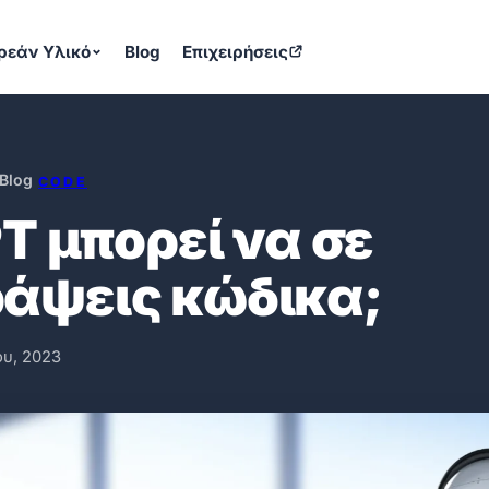
ρεάν Υλικό
Blog
Επιχειρήσεις
Blog
CODE
T μπορεί να σε
ράψεις κώδικα;
ου, 2023