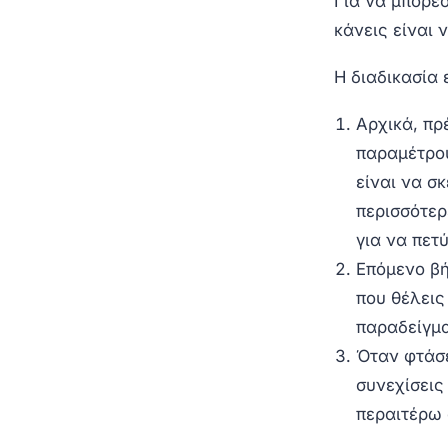
Για να μπορέσ
κάνεις είναι 
Η διαδικασία 
Αρχικά, πρ
παραμέτρου
είναι να σ
περισσότερ
για να πετ
Επόμενο βή
που θέλεις
παραδείγμα
Όταν φτάσε
συνεχίσεις
περαιτέρω 