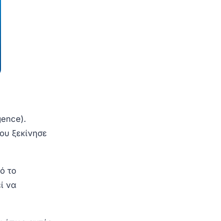
gence).
ου ξεκίνησε
ό το
ί να