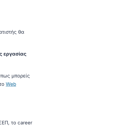
ατιστής θα
ις εργασίας
πως μπορείς
 το
Web
ΕΠ, το career