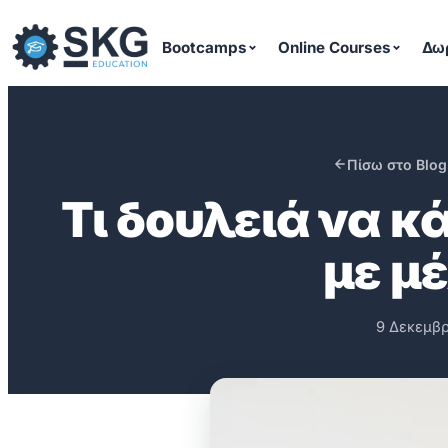
Μετάβαση
στο
Bootcamps
Online Courses
Δω
περιεχόμενο
Πίσω στο Blog
Τι δουλειά να κ
με μ
9 Δεκεμβρ