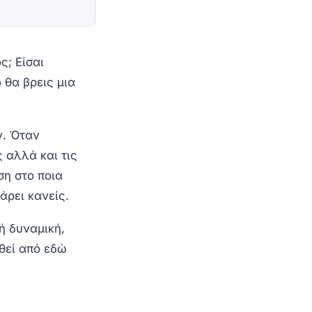
ς; Είσαι
 θα βρεις μια
ν. Όταν
ς αλλά και τις
ση στο ποια
άρει κανείς.
ή δυναμική,
θεί από εδώ