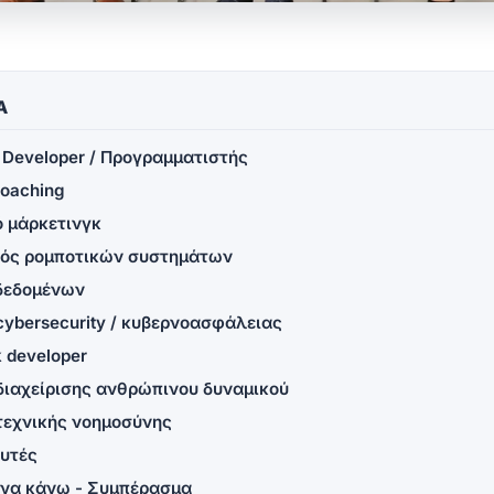
Α
e Developer / Προγραμματιστής
Coaching
ό μάρκετινγκ
κός ρομποτικών συστημάτων
 δεδομένων
 cybersecurity / κυβερνοασφάλειας
ck developer
 διαχείρισης ανθρώπινου δυναμικού
 τεχνικής νοημοσύνης
ευτές
 να κάνω - Συμπέρασμα