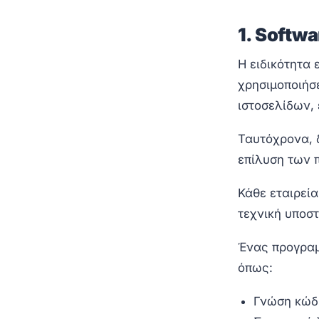
1. Softw
Η ειδικότητα 
χρησιμοποιήσ
ιστοσελίδων,
Ταυτόχρονα, δ
επίλυση των
Κάθε εταιρεί
τεχνική υποστ
Ένας προγραμ
όπως:
Γνώση κώδι