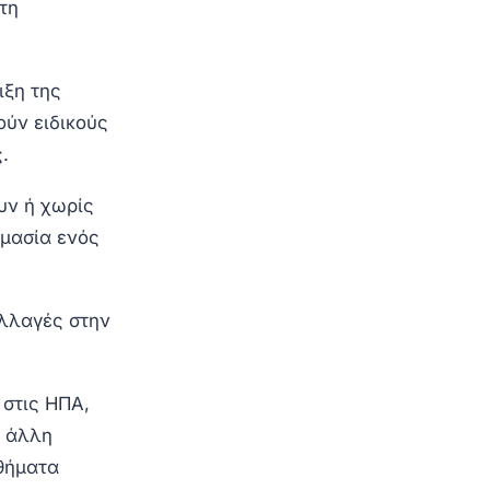
τη
ιξη της
ούν ειδικούς
.
υν ή χωρίς
ημασία ενός
αλλαγές στην
 στις ΗΠΑ,
ς άλλη
αθήματα