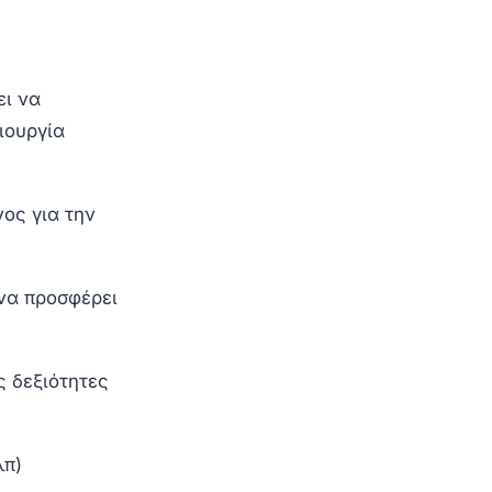
ει να
ιουργία
νος για την
 να προσφέρει
ς δεξιότητες
λπ)